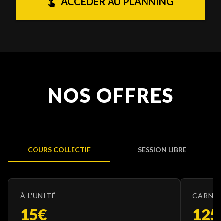
ACCÉDER AU PLANNING
NOS OFFRES
COURS COLLECTIF
SESSION LIBRE
À L'UNITÉ
CARNET
15
€
125